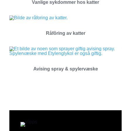
Vanlige sykdommer hos katter
Råfôring av katter
Avising spray & spylervæske