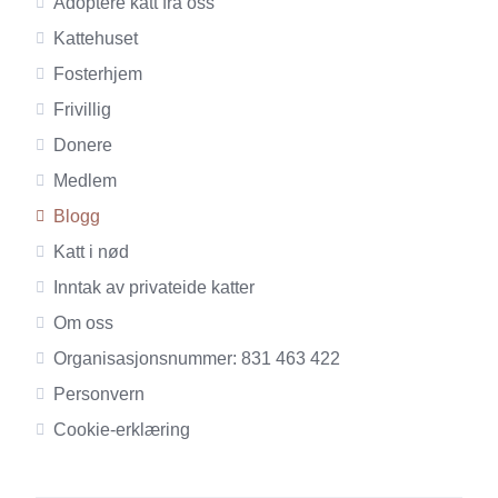
Adoptere katt fra oss
Kattehuset
Fosterhjem
Frivillig
Donere
Medlem
Blogg
Katt i nød
Inntak av privateide katter
Om oss
Organisasjonsnummer: 831 463 422
Personvern
Cookie-erklæring