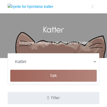
Skip
to
content
Katter
Adoptere kattunger, katt eller senior katter
Søk
Filter